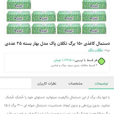
دستمال کاغذی 150 برگ تکلان پاک مدل بهار بسته 25 عددی
برند:
تکلان پاک
هر قسط با ترب‌پی:
۱٬۱۲۲٬۵۰۰
تومان
۴ قسط ماهانه. بدون سود، چک و ضامن.
توضیحات
مشخصات
نظرات کاربران
با تنها یک برگ از این دستمالِ باکیفیت میتوانید دستهای خود را خُشکِ خُشک
نمایید. بدونِ پرزدهی و بدون ایجاد حساسیت: دستمال حوله ای 300 برگ (150
برگ دولا) جهت خشک کردن دست و صورت با تیشو ترکیه ای مرغوب میباشد.