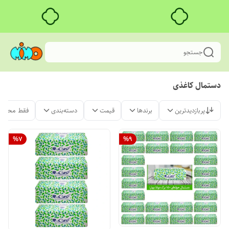
جستجو
دستمال کاغذی
پربازدیدترین
برندها
قیمت
دسته‌بندی
فقط محصول
%
7
%
9