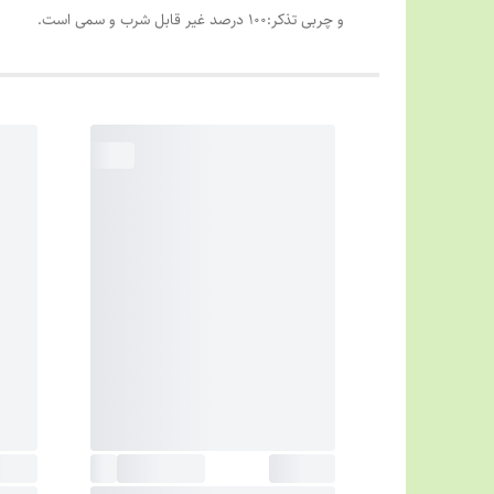
و چربی تذکر:100 درصد غیر قابل شرب و سمی است.