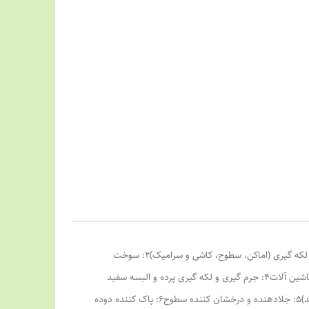
الکل صنعتی جهان آرارات با خلوص 99.9 درصد یکی از بهترین الکل های صنعتی و با کیفیت بازار است. موارد مصرف:1: ضد عفونی، جرم گیری و لکه گیری (اماکن، سطوح، کاشی و سرامیک)2: سوخت
چراغ های الکلی و آزمایشگاهی، مشتعل کننده ذغال، چوب و سایر موارد3: حلال چربیها و جرم گیری قطعات، ابزار و لوازم الکتریکی، کامپیوتر و ماشین آلات4: جرم گیری و لکه گیری پرده و البسه سفید
(مقداری از محتویات بطری را درون ماشین لباسشویی و یا در تشت آب ریخته و به آن مواد شوینده اضافه نموده و سپس اقدام به شستشو نمایید)5: جلادهنده و درخشان کننده سطوح6: پاک کننده دوده